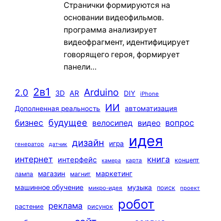
Странички формируются на
основании видеофильмов.
программа анализирует
видеофрагмент, идентифицирует
говорящего героя, формирует
панели…
2в1
Arduino
2.0
3D
AR
DIY
iPhone
ИИ
автоматизация
Дополненная реальность
будущее
бизнес
вопрос
велосипед
видео
идея
дизайн
игра
генератор
датчик
интернет
книга
интерфейс
концепт
карта
камера
маркетинг
магазин
лампа
магнит
машинное обучение
музыка
поиск
микро-идея
проект
робот
реклама
растение
рисунок