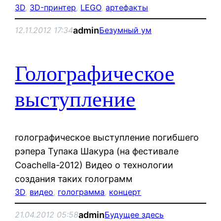
3D
, 
3D-принтер
, 
LEGO
, 
артефакты
admin
12.11.2012 17:34
Безумный ум
Голографическое
выступление
голографическое выступление погибшего
рэпера Тупака Шакура (на фестивале
Coachella-2012) Видео о технологии
создания таких голограмм
3D
, 
видео
, 
голограмма
, 
концерт
admin
21.04.2012 05:58
Будущее здесь