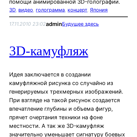
помощи анимированной 3D-голографии.
3D
, 
видео
, 
голограмма
, 
концерт
, 
Япония
admin
17.11.2010 23:02
Будущее здесь
3D-камуфляж
Идея заключается в создании
камуфляжной рисунка со случайно из
генерируемых трехмерных изображений.
При взгляде на такой рисунок создается
впечатление глубины и объема фигур,
прячет очертания техники на фоне
местности. А так же 3D-камуфляж
значительно уменьшает сигнатуру боевых