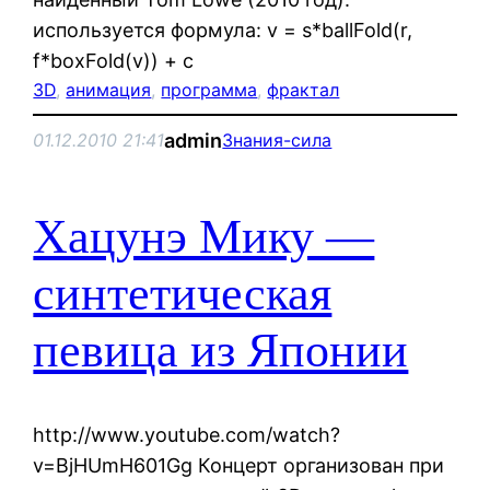
используется формула: v = s*ballFold(r,
f*boxFold(v)) + c
3D
, 
анимация
, 
программа
, 
фрактал
admin
01.12.2010 21:41
Знания-сила
Хацунэ Мику —
синтетическая
певица из Японии
http://www.youtube.com/watch?
v=BjHUmH601Gg Концерт организован при