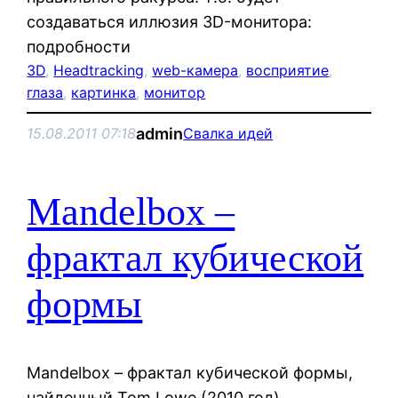
создаваться иллюзия 3D-монитора:
подробности
3D
, 
Headtracking
, 
web-камера
, 
восприятие
, 
глаза
, 
картинка
, 
монитор
admin
15.08.2011 07:18
Свалка идей
Mandelbox –
фрактал кубической
формы
Mandelbox – фрактал кубической формы,
найденный Tom Lowe (2010 год).