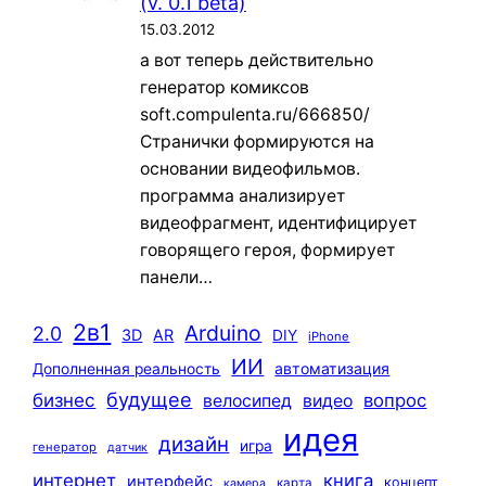
(v. 0.1 beta)
15.03.2012
а вот теперь действительно
генератор комиксов
soft.compulenta.ru/666850/
Странички формируются на
основании видеофильмов.
программа анализирует
видеофрагмент, идентифицирует
говорящего героя, формирует
панели…
2в1
Arduino
2.0
3D
AR
DIY
iPhone
ИИ
автоматизация
Дополненная реальность
будущее
бизнес
вопрос
велосипед
видео
идея
дизайн
игра
генератор
датчик
интернет
книга
интерфейс
концепт
карта
камера