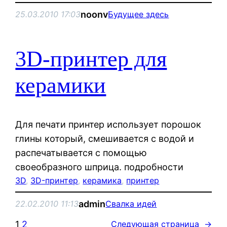
noonv
25.03.2010 17:03
Будущее здесь
3D-принтер для
керамики
Для печати принтер использует порошок
глины который, смешивается с водой и
распечатывается с помощью
своеобразного шприца. подробности
3D
, 
3D-принтер
, 
керамика
, 
принтер
admin
22.02.2010 11:13
Свалка идей
1
2
Следующая страница
→