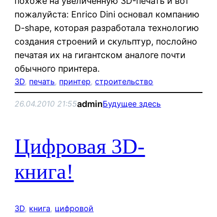
похоже на увеличенную 3D-печать и вот
пожалуйста: Enrico Dini основал компанию
D-shape, которая разработала технологию
создания строений и скульптур, послойно
печатая их на гигантском аналоге почти
обычного принтера.
3D
, 
печать
, 
принтер
, 
строительство
admin
26.04.2010 21:55
Будущее здесь
Цифровая 3D-
книга!
3D
, 
книга
, 
цифровой