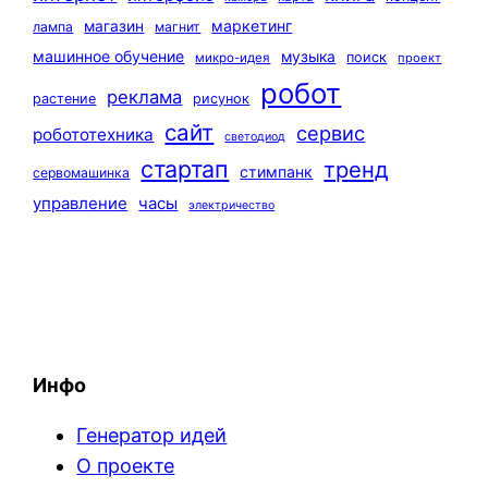
маркетинг
магазин
лампа
магнит
машинное обучение
музыка
поиск
микро-идея
проект
робот
реклама
растение
рисунок
сайт
сервис
робототехника
светодиод
стартап
тренд
стимпанк
сервомашинка
управление
часы
электричество
Инфо
Генератор идей
О проекте