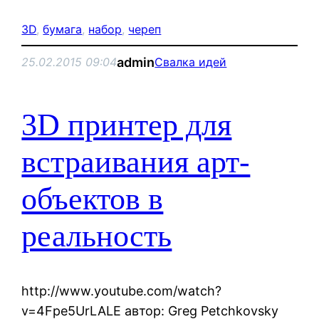
3D
, 
бумага
, 
набор
, 
череп
admin
25.02.2015 09:04
Свалка идей
3D принтер для
встраивания арт-
объектов в
реальность
http://www.youtube.com/watch?
v=4Fpe5UrLALE автор: Greg Petchkovsky