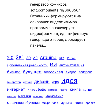
генератор комиксов
soft.compulenta.ru/666850/
Странички формируются на
основании видеофильмов.
программа анализирует
видеофрагмент, идентифицирует
говорящего героя, формирует
панели…
2в1
Arduino
2.0
3D
AR
DIY
iPhone
ИИ
автоматизация
Дополненная реальность
будущее
бизнес
вопрос
велосипед
видео
идея
дизайн
игра
генератор
датчик
интернет
книга
интерфейс
концепт
карта
камера
маркетинг
магазин
лампа
магнит
машинное обучение
музыка
поиск
микро-идея
проект