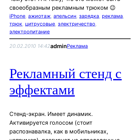
своеобразным рекламным трюком 😉
iPhone
, 
ажиотаж
, 
апельсин
, 
зарядка
, 
реклама
, 
трюк
, 
цитрусовые
, 
электричество
, 
электропитание
admin
20.02.2010 14:42
Реклама
Рекламный стенд с
эффектами
Стенд-экран. Имеет динамик.
Активируется голосом (стоит
распознавалка, как в мобильниках,