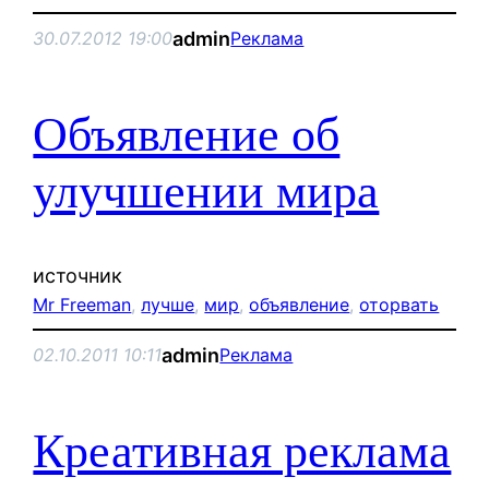
admin
30.07.2012 19:00
Реклама
Объявление об
улучшении мира
источник
Mr Freeman
, 
лучше
, 
мир
, 
объявление
, 
оторвать
admin
02.10.2011 10:11
Реклама
Креативная реклама