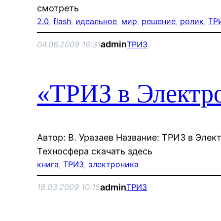
смотреть
2.0
, 
flash
, 
идеальное
, 
мир
, 
решение
, 
ролик
, 
ТР
admin
04.06.2009 16:31
ТРИЗ
«ТРИЗ в Электр
Автор: В. Уразаев Название: ТРИЗ в Элек
Техносфера скачать здесь
книга
, 
ТРИЗ
, 
электроника
admin
18.03.2009 10:15
ТРИЗ