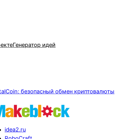
оекте
Генератор идей
talCoin: безопасный обмен криптовалюты
idea2.ru
RoboCraft