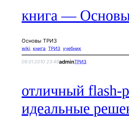
книга — Основ
Основы ТРИЗ
wiki
, 
книга
, 
ТРИЗ
, 
учебник
admin
09.01.2010 23:49
ТРИЗ
отличный flash-
идеальные реше