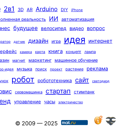
2в1
Arduino
0
3D
AR
DIY
iPhone
ИИ
автоматизация
олненная реальность
будущее
знес
вопрос
велосипед
видео
идея
дизайн
интернет
игра
ератор
датчик
книга
терфейс
концепт
лампа
карта
камера
маркетинг
машинное обучение
азин
магнит
реклама
музыка
поиск
растение
ро-идея
проект
робот
сайт
робототехника
унок
светодиод
стартап
рвис
стимпанк
сервомашинка
енд
управление
часы
электричество
© 2009 — 2025