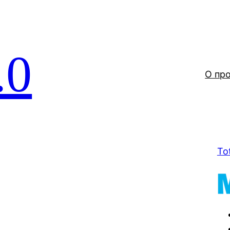
.0
О пр
To