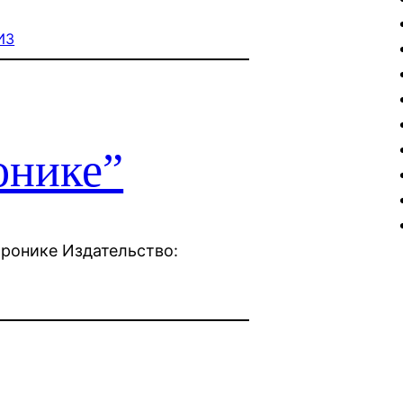
ИЗ
онике”
тронике Издательство: