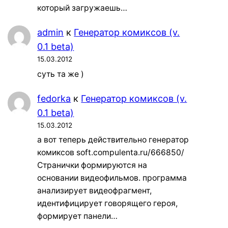
который загружаешь…
admin
к
Генератор комиксов (v.
0.1 beta)
15.03.2012
суть та же )
fedorka
к
Генератор комиксов (v.
0.1 beta)
15.03.2012
а вот теперь действительно генератор
комиксов soft.compulenta.ru/666850/
Странички формируются на
основании видеофильмов. программа
анализирует видеофрагмент,
идентифицирует говорящего героя,
формирует панели…