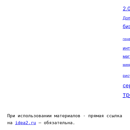
2.
Доп
би
ген
ин
маг
мик
рис
се
тр
При использовании материалов - прямая ссылка 
на 
idea2.ru
 — обязательна.