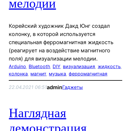
мелодии
Корейский художник Дакд Юнг создал
колонку, в которой используется
специальная ферромагнитная жидкость
(реагирует на воздействие магнитного
поля) для визуализации мелодии.
Arduino
, 
Bluetooth
, 
DIY
, 
визуализация
, 
жидкость
, 
колонка
, 
магнит
, 
музыка
, 
ферромагнитная
admin
22.04.2021 06:51
Гаджеты
Наглядная
демонстрация