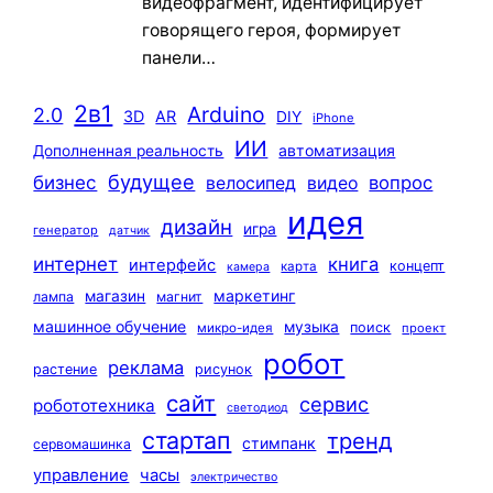
видеофрагмент, идентифицирует
говорящего героя, формирует
панели…
2в1
Arduino
2.0
3D
AR
DIY
iPhone
ИИ
автоматизация
Дополненная реальность
будущее
бизнес
вопрос
велосипед
видео
идея
дизайн
игра
генератор
датчик
интернет
книга
интерфейс
концепт
карта
камера
маркетинг
магазин
лампа
магнит
машинное обучение
музыка
поиск
микро-идея
проект
робот
реклама
растение
рисунок
сайт
сервис
робототехника
светодиод
стартап
тренд
стимпанк
сервомашинка
управление
часы
электричество