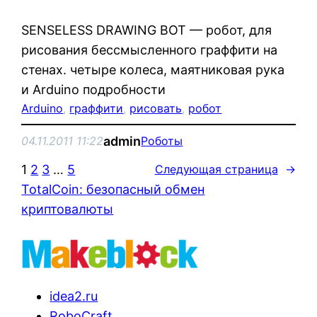
SENSELESS DRAWING BOT — робот, для
рисования бессмысленного граффити на
стенах. четыре колеса, маятниковая рука
и Arduino подробности
Arduino
, 
граффити
, 
рисовать
, 
робот
admin
04.11.2011 11:22
Роботы
1
2
3
…
5
Следующая страница
→
TotalCoin: безопасный обмен
криптовалюты
idea2.ru
RoboCraft