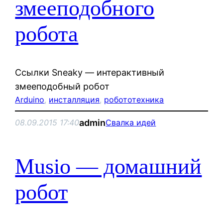
змееподобного
робота
Ссылки Sneaky — интерактивный
змееподобный робот
Arduino
, 
инсталляция
, 
робототехника
admin
08.09.2015 17:40
Свалка идей
Musio — домашний
робот