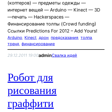
(коптеров) — предметы одежды —
интернет вещей — Arduino — Kinect — 3D
—печать — Hackerspaces —
Финансирование толпы (Crowd funding)
Ссылки Predictions For 2012 – Add Yours!
Arduino
, 
Kinect
, 
дрон
, 
предсказания
, 
толпа
, 
тренд
, 
финансирование
admin
29.12.2011 19:00
Свалка идей
Робот для
рисования
граффити