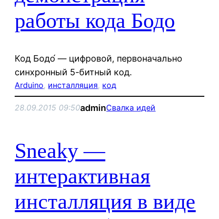
работы кода Бодо
Код Бодо́ — цифровой, первоначально
синхронный 5-битный код.
Arduino
, 
инсталляция
, 
код
admin
28.09.2015 09:50
Свалка идей
Sneaky —
интерактивная
инсталляция в виде