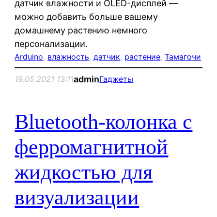
датчик влажности и OLED-дисплей —
можно добавить больше вашему
домашнему растению немного
персонализации.
Arduino
, 
влажность
, 
датчик
, 
растение
, 
Тамагочи
admin
19.05.2021 13:11
Гаджеты
Bluetooth-колонка с
ферромагнитной
жидкостью для
визуализации