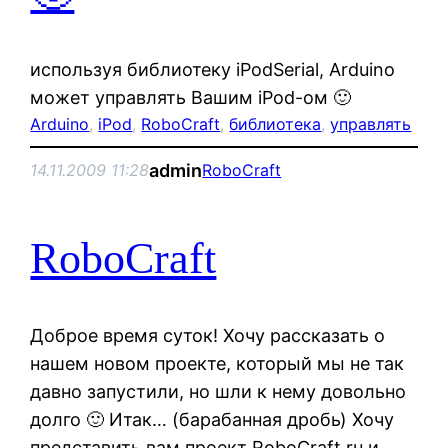
используя библиотеку iPodSerial, Arduino
может управлять Вашим iPod-ом 🙂
Arduino
, 
iPod
, 
RoboCraft
, 
библиотека
, 
управлять
admin
14.11.2009 11:28
RoboCraft
RoboCraft
Доброе время суток! Хочу рассказать о
нашем новом проекте, который мы не так
давно запустили, но шли к нему довольно
долго 🙂 Итак… (барабанная дробь) Хочу
представить вам проект RoboCraft.ru и