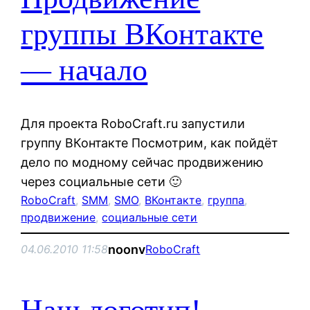
группы ВКонтакте
— начало
Для проекта RoboCraft.ru запустили
группу ВКонтакте Посмотрим, как пойдёт
дело по модному сейчас продвижению
через социальные сети 🙂
RoboCraft
, 
SMM
, 
SMO
, 
ВКонтакте
, 
группа
, 
продвижение
, 
социальные сети
noonv
04.06.2010 11:58
RoboCraft