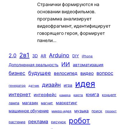
Странички формируются на
основании видеофильмов.
программа анализирует
видеофрагмент, идентифицирует
говорящего героя, формирует
панели…
2в1
Arduino
2.0
3D
AR
DIY
iPhone
ИИ
автоматизация
Дополненная реальность
будущее
бизнес
вопрос
велосипед
видео
идея
дизайн
игра
генератор
датчик
интернет
книга
интерфейс
концепт
карта
камера
маркетинг
магазин
лампа
магнит
машинное обучение
музыка
поиск
микро-идея
проект
робот
реклама
растение
рисунок