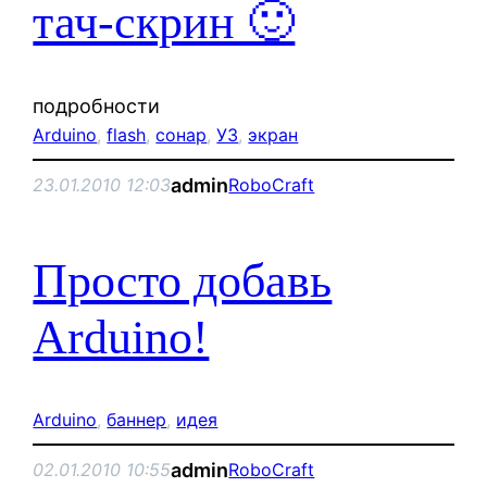
тач-скрин 🙂
подробности
Arduino
, 
flash
, 
сонар
, 
УЗ
, 
экран
admin
23.01.2010 12:03
RoboCraft
Просто добавь
Arduino!
Arduino
, 
баннер
, 
идея
admin
02.01.2010 10:55
RoboCraft