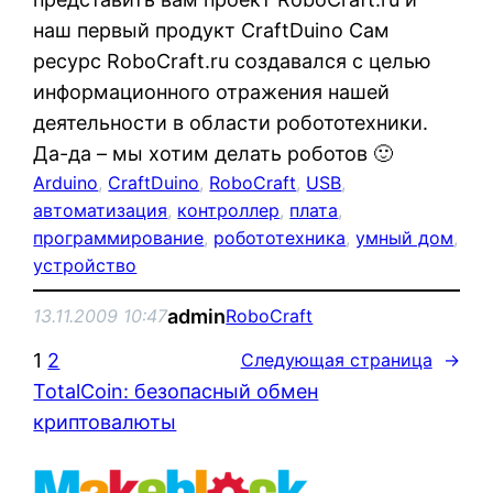
наш первый продукт CraftDuino Сам
ресурс RoboCraft.ru создавался с целью
информационного отражения нашей
деятельности в области робототехники.
Да-да – мы хотим делать роботов 🙂
Arduino
, 
CraftDuino
, 
RoboCraft
, 
USB
, 
автоматизация
, 
контроллер
, 
плата
, 
программирование
, 
робототехника
, 
умный дом
, 
устройство
admin
13.11.2009 10:47
RoboCraft
1
2
Следующая страница
→
TotalCoin: безопасный обмен
криптовалюты