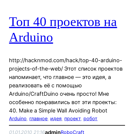
Топ 40 проектов на
Arduino
http://hacknmod.com/hack/top-40-arduino-
projects-of-the-web/ Этот список проектов
напоминает, что главное — это идея, а
реализовать её с помощью
Arduino/CraftDuino очень просто! Мне
особенно понравились вот эти проекты:
40. Make a Simple Wall Avoiding Robot
Arduino
, 
главное
, 
идея
, 
проект
, 
робот
admin
01.01.2010 21:16
RoboCraft