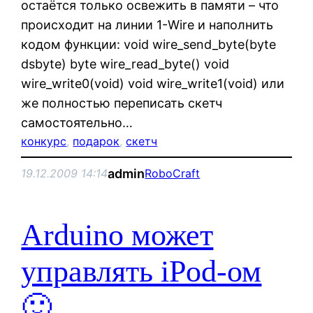
остаётся только освежить в памяти – что
происходит на линии 1-Wire и наполнить
кодом функции: void wire_send_byte(byte
dsbyte) byte wire_read_byte() void
wire_write0(void) void wire_write1(void) или
же полностью переписать скетч
самостоятельно…
конкурс
, 
подарок
, 
скетч
admin
19.12.2009 14:14
RoboCraft
Arduino может
управлять iPod-ом
🙂