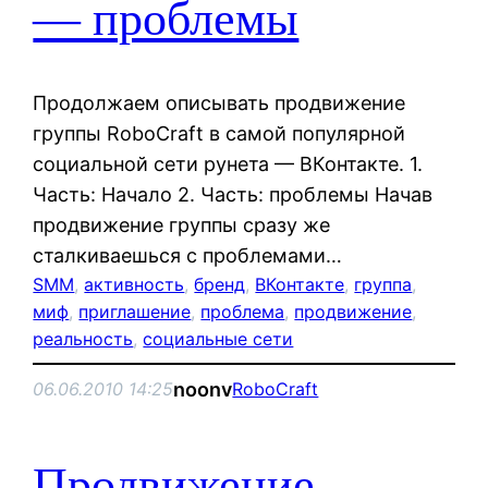
— проблемы
Продолжаем описывать продвижение
группы RoboCraft в самой популярной
социальной сети рунета — ВКонтакте. 1.
Часть: Начало 2. Часть: проблемы Начав
продвижение группы сразу же
сталкиваешься с проблемами…
SMM
, 
активность
, 
бренд
, 
ВКонтакте
, 
группа
, 
миф
, 
приглашение
, 
проблема
, 
продвижение
, 
реальность
, 
социальные сети
noonv
06.06.2010 14:25
RoboCraft
Продвижение