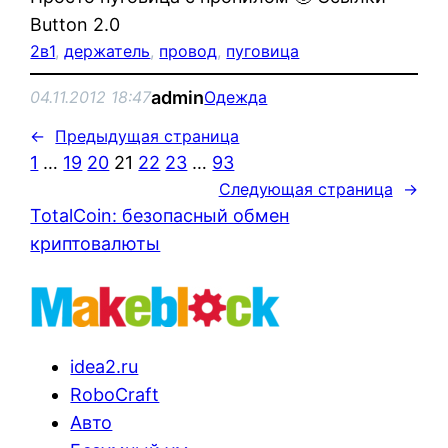
Button 2.0
2в1
, 
держатель
, 
провод
, 
пуговица
admin
04.11.2012 18:47
Одежда
←
Предыдущая страница
1
…
19
20
21
22
23
…
93
Следующая страница
→
TotalCoin: безопасный обмен
криптовалюты
idea2.ru
RoboCraft
Авто