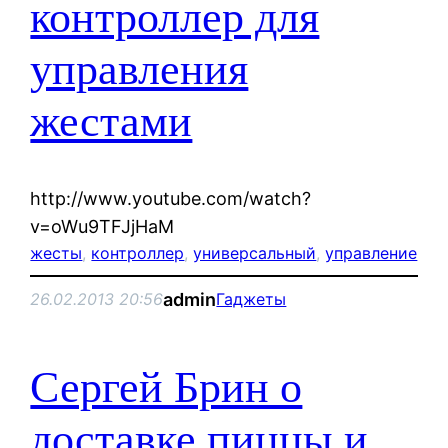
контроллер для
управления
жестами
http://www.youtube.com/watch?
v=oWu9TFJjHaM
жесты
, 
контроллер
, 
универсальный
, 
управление
admin
26.02.2013 20:56
Гаджеты
Сергей Брин о
доставке пиццы и