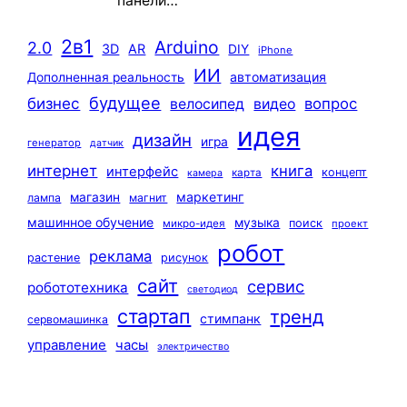
панели…
2в1
Arduino
2.0
3D
AR
DIY
iPhone
ИИ
автоматизация
Дополненная реальность
будущее
бизнес
вопрос
велосипед
видео
идея
дизайн
игра
генератор
датчик
интернет
книга
интерфейс
концепт
карта
камера
маркетинг
магазин
лампа
магнит
машинное обучение
музыка
поиск
микро-идея
проект
робот
реклама
растение
рисунок
сайт
сервис
робототехника
светодиод
стартап
тренд
стимпанк
сервомашинка
управление
часы
электричество