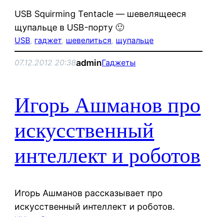
USB Squirming Tentacle — шевелящееся
щупальце в USB-порту 🙂
USB
, 
гаджет
, 
шевелиться
, 
щупальце
admin
07.12.2012 20:38
Гаджеты
Игорь Ашманов про
искусственный
интеллект и роботов
Игорь Ашманов рассказывает про
искусственный интеллект и роботов.