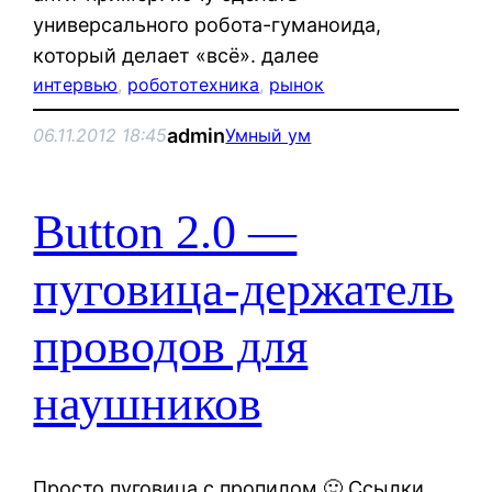
универсального робота-гуманоида,
который делает «всё». далее
интервью
, 
робототехника
, 
рынок
admin
06.11.2012 18:45
Умный ум
Button 2.0 —
пуговица-держатель
проводов для
наушников
Просто пуговица с пропилом 🙂 Ссылки