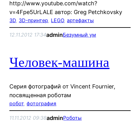
http://www.youtube.com/watch?
v=4Fpe5UrLALE автор: Greg Petchkovsky
3D
, 
3D-принтер
, 
LEGO
, 
артефакты
admin
12.11.2012 17:34
Безумный ум
Человек-машина
Cерия фотографий от Vincent Fournier,
посвященная роботам
робот
, 
фотография
admin
11.11.2012 09:38
Роботы