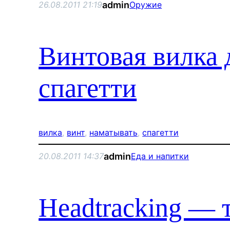
admin
26.08.2011 21:19
Оружие
Винтовая вилка 
спагетти
вилка
, 
винт
, 
наматывать
, 
спагетти
admin
20.08.2011 14:37
Еда и напитки
Headtracking — 