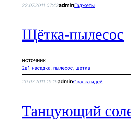
admin
22.07.2011 07:43
Гаджеты
Щётка-пылесос
источник
2в1
, 
насадка
, 
пылесос
, 
щетка
admin
20.07.2011 19:19
Свалка идей
Танцующий сол