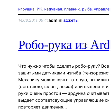
игрушка
, 
ИК
, 
надувная
, 
плавник
, 
рыба
, 
управл
admin
14.08.2011 09:41
Гаджеты
Робо-рука из Ar
Что нужно чтобы сделать робо-руку? Все
зашитыми датчиками изгиба (тензорезис
Механику можно взять готовую, выпилит
(оргстекло, шланг, леска) или вылепить 
руки очень простой — ардуина cчитывает
выдаёт соответсвующие управляющие сиг
повторяет движения…