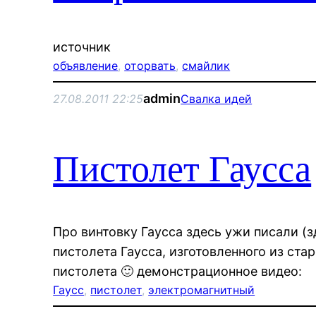
источник
объявление
, 
оторвать
, 
смайлик
admin
27.08.2011 22:25
Свалка идей
Пистолет Гаусса
Про винтовку Гаусса здесь ужи писали (з
пистолета Гаусса, изготовленного из ста
пистолета 🙂 демонстрационное видео:
Гаусс
, 
пистолет
, 
электромагнитный