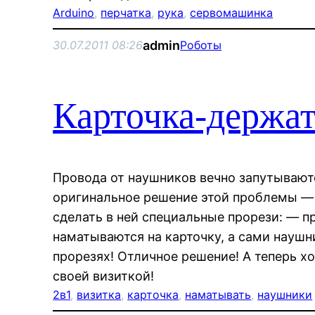
Arduino
, 
перчатка
, 
рука
, 
сервомашинка
admin
30.07.2011 08:26
Роботы
Карточка-держа
Провода от наушников вечно запутывают
оригинальное решение этой проблемы — 
сделать в ней специальные прорези: — п
наматываются на карточку, а сами наушн
прорезях! Отличное решение! А теперь 
своей визиткой!
2в1
, 
визитка
, 
карточка
, 
наматывать
, 
наушники