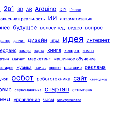
2в1
Arduino
0
3D
AR
DIY
iPhone
ИИ
автоматизация
олненная реальность
будущее
знес
вопрос
велосипед
видео
идея
дизайн
интернет
игра
ератор
датчик
книга
терфейс
концепт
лампа
карта
камера
маркетинг
машинное обучение
азин
магнит
реклама
музыка
поиск
растение
ро-идея
проект
робот
сайт
робототехника
унок
светодиод
стартап
рвис
стимпанк
сервомашинка
енд
управление
часы
электричество