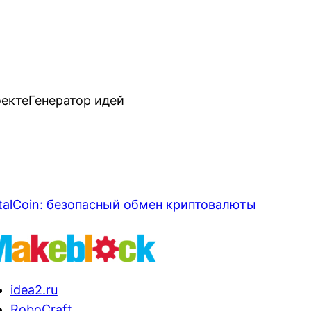
оекте
Генератор идей
talCoin: безопасный обмен криптовалюты
idea2.ru
RoboCraft