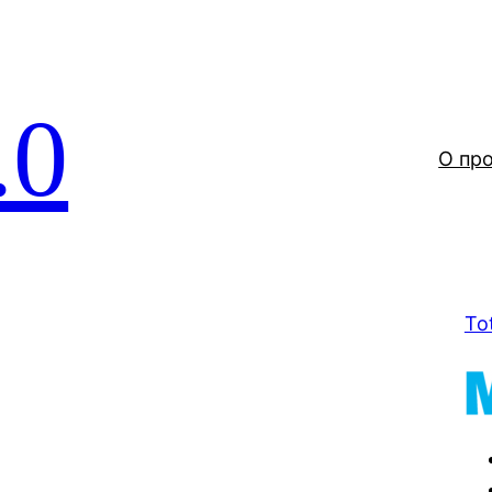
.0
О пр
To