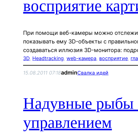
восприятие карт
При помощи веб-камеры можно отслежив
показывать ему 3D-объекты с правильного
создаваться иллюзия 3D-монитора: подр
3D
, 
Headtracking
, 
web-камера
, 
восприятие
, 
гл
admin
15.08.2011 07:18
Свалка идей
Надувные рыбы 
управлением