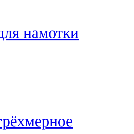
для намотки
трёхмерное