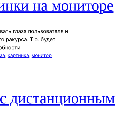
инки на мониторе
ать глаза пользователя и
 ракурса. Т.о. будет
обности
аза
, 
картинка
, 
монитор
с дистанционным