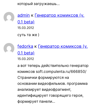
который загружаешь…
admin
к
Генератор комиксов (v.
0.1 beta)
15.03.2012
суть та же )
fedorka
к
Генератор комиксов (v.
0.1 beta)
15.03.2012
а вот теперь действительно генератор
комиксов soft.compulenta.ru/666850/
Странички формируются на
основании видеофильмов. программа
анализирует видеофрагмент,
идентифицирует говорящего героя,
формирует панели…