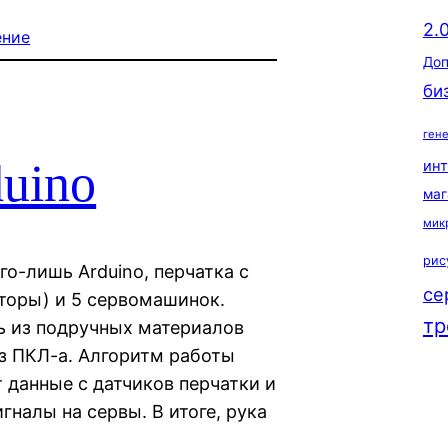
2.
ение
Доп
би
ген
duino
ин
маг
мик
рис
го-лишь Arduino, перчатка с
се
торы) и 5 сервомашинок.
тр
ь из подручных материалов
из ПКЛ-а. Алгоритм работы
 данные с датчиков перчатки и
налы на сервы. В итоге, рука