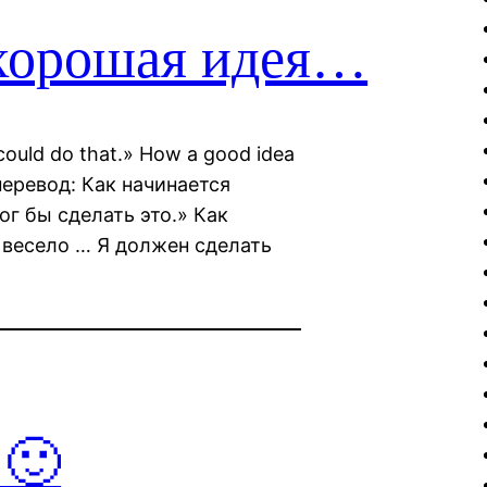
 хорошая идея…
 could do that.» How a good idea
» перевод: Как начинается
ог бы сделать это.» Как
 весело … Я должен сделать
 🙂