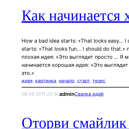
Как начинается
How a bad idea starts: «That looks easy… I
starts: «That looks fun… I should do that.
плохая идея: «Это выглядит просто … Я м
начинается хорошая идея: «Это выглядит
это.»
идея
, 
картинка
, 
начало
, 
старт
, 
тезис
admin
08.09.2011 20:30
Свалка идей
Оторви смайлик