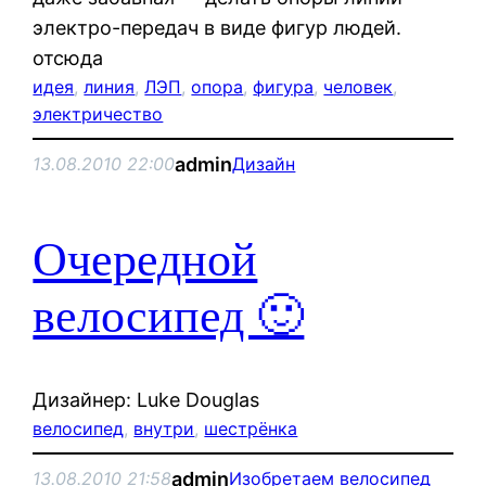
электро-передач в виде фигур людей.
отсюда
идея
, 
линия
, 
ЛЭП
, 
опора
, 
фигура
, 
человек
, 
электричество
admin
13.08.2010 22:00
Дизайн
Очередной
велосипед 🙂
Дизайнер: Luke Douglas
велосипед
, 
внутри
, 
шестрёнка
admin
13.08.2010 21:58
Изобретаем велосипед