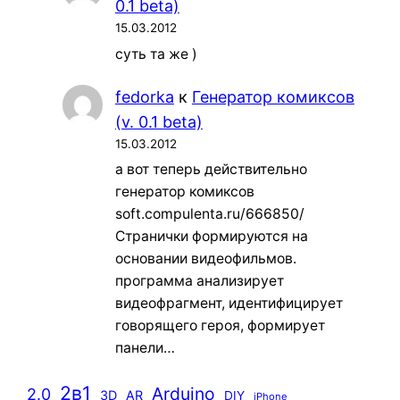
0.1 beta)
15.03.2012
суть та же )
fedorka
к
Генератор комиксов
(v. 0.1 beta)
15.03.2012
а вот теперь действительно
генератор комиксов
soft.compulenta.ru/666850/
Странички формируются на
основании видеофильмов.
программа анализирует
видеофрагмент, идентифицирует
говорящего героя, формирует
панели…
2в1
Arduino
2.0
3D
AR
DIY
iPhone