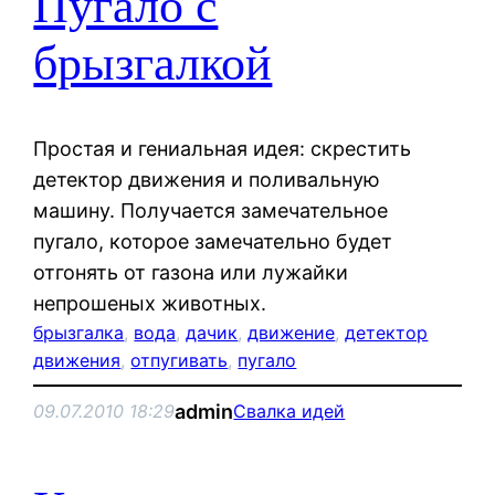
Пугало с
брызгалкой
Простая и гениальная идея: скрестить
детектор движения и поливальную
машину. Получается замечательное
пугало, которое замечательно будет
отгонять от газона или лужайки
непрошеных животных.
брызгалка
, 
вода
, 
дачик
, 
движение
, 
детектор
движения
, 
отпугивать
, 
пугало
admin
09.07.2010 18:29
Свалка идей