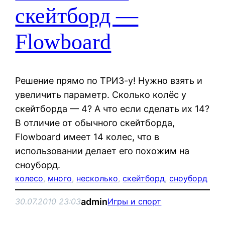
скейтборд —
Flowboard
Решение прямо по ТРИЗ-у! Нужно взять и
увеличить параметр. Сколько колёс у
скейтборда — 4? А что если сделать их 14?
В отличие от обычного скейтборда,
Flowboard имеет 14 колес, что в
использовании делает его похожим на
сноуборд.
колесо
, 
много
, 
несколько
, 
скейтборд
, 
сноуборд
admin
30.07.2010 23:03
Игры и спорт