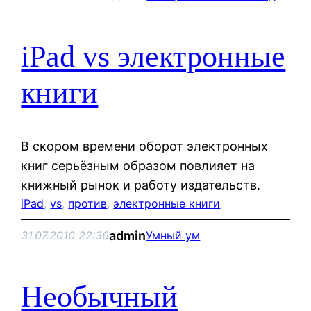
iPad vs электронные
книги
В скором времени оборот электронных
книг серьёзным образом повлияет на
книжный рынок и работу издательств.
iPad
, 
vs
, 
против
, 
электронные книги
admin
31.07.2010 22:36
Умный ум
Необычный