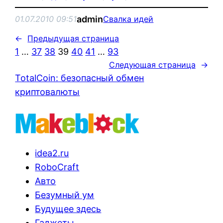
admin
01.07.2010 09:51
Свалка идей
←
Предыдущая страница
1
…
37
38
39
40
41
…
93
Следующая страница
→
TotalCoin: безопасный обмен
криптовалюты
idea2.ru
RoboCraft
Авто
Безумный ум
Будущее здесь
Гаджеты