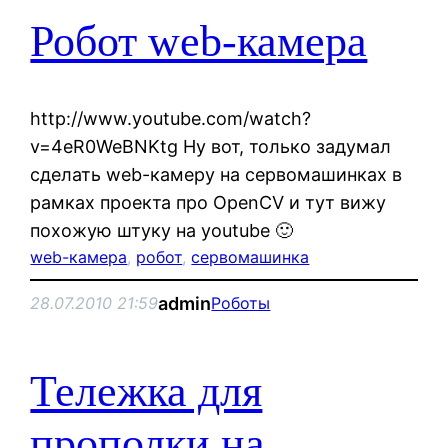
Робот web-камера
http://www.youtube.com/watch?
v=4eR0WeBNKtg Ну вот, только задумал
сделать web-камеру на сервомашинках в
рамках проекта про OpenCV и тут вижу
похожую штуку на youtube 🙂
web-камера
, 
робот
, 
сервомашинка
admin
28.07.2010 21:59
Роботы
Тележка для
прополки на