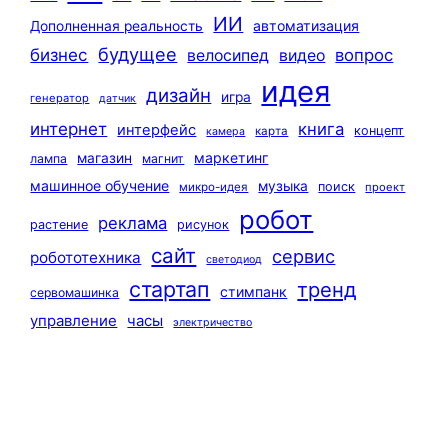
ИИ
автоматизация
Дополненная реальность
будущее
бизнес
вопрос
велосипед
видео
идея
дизайн
игра
генератор
датчик
интернет
книга
интерфейс
концепт
карта
камера
маркетинг
магазин
лампа
магнит
машинное обучение
музыка
поиск
микро-идея
проект
робот
реклама
растение
рисунок
сайт
сервис
робототехника
светодиод
стартап
тренд
стимпанк
сервомашинка
управление
часы
электричество