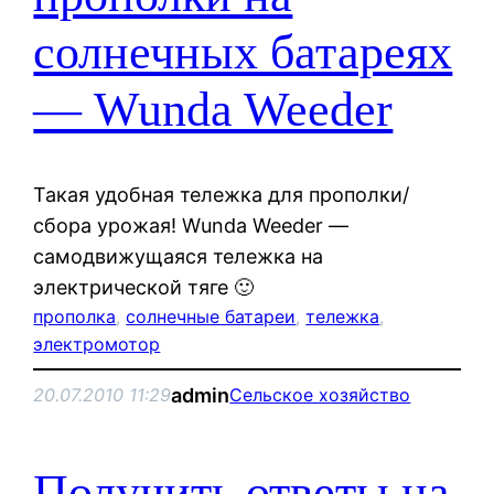
солнечных батареях
— Wunda Weeder
Такая удобная тележка для прополки/
сбора урожая! Wunda Weeder —
самодвижущаяся тележка на
электрической тяге 🙂
прополка
, 
солнечные батареи
, 
тележка
, 
электромотор
admin
20.07.2010 11:29
Сельское хозяйство
Получить ответы на