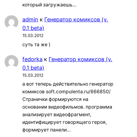
который загружаешь…
admin
к
Генератор комиксов (v.
0.1 beta)
15.03.2012
суть та же )
fedorka
к
Генератор комиксов (v.
0.1 beta)
15.03.2012
а вот теперь действительно генератор
комиксов soft.compulenta.ru/666850/
Странички формируются на
основании видеофильмов. программа
анализирует видеофрагмент,
идентифицирует говорящего героя,
формирует панели…