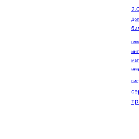
2.
Доп
би
ген
ин
маг
мик
рис
се
тр