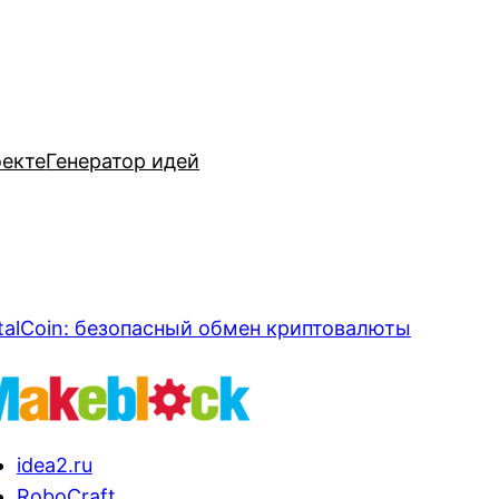
оекте
Генератор идей
talCoin: безопасный обмен криптовалюты
idea2.ru
RoboCraft