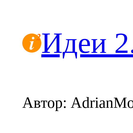
Перейти
к
содержимому
Идеи 2
Автор:
AdrianMo