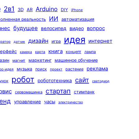
2в1
Arduino
0
3D
AR
DIY
iPhone
ИИ
автоматизация
олненная реальность
будущее
знес
вопрос
велосипед
видео
идея
дизайн
интернет
игра
ератор
датчик
книга
терфейс
концепт
лампа
карта
камера
маркетинг
машинное обучение
азин
магнит
реклама
музыка
поиск
растение
ро-идея
проект
робот
сайт
робототехника
унок
светодиод
стартап
рвис
стимпанк
сервомашинка
енд
управление
часы
электричество