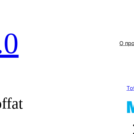
.0
О пр
To
ffat