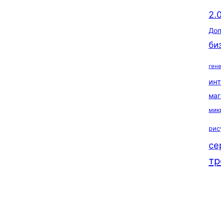
2.
Доп
би
ген
ин
маг
мик
рис
се
тр