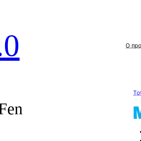
.0
О пр
To
aFen