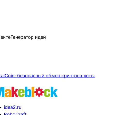
оекте
Генератор идей
talCoin: безопасный обмен криптовалюты
idea2.ru
RoboCraft