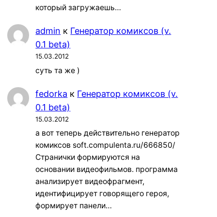
который загружаешь…
admin
к
Генератор комиксов (v.
0.1 beta)
15.03.2012
суть та же )
fedorka
к
Генератор комиксов (v.
0.1 beta)
15.03.2012
а вот теперь действительно генератор
комиксов soft.compulenta.ru/666850/
Странички формируются на
основании видеофильмов. программа
анализирует видеофрагмент,
идентифицирует говорящего героя,
формирует панели…