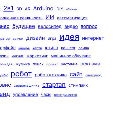
2в1
Arduino
0
3D
AR
DIY
iPhone
ИИ
автоматизация
олненная реальность
будущее
знес
вопрос
велосипед
видео
идея
дизайн
интернет
игра
ератор
датчик
книга
терфейс
концепт
лампа
карта
камера
маркетинг
машинное обучение
азин
магнит
реклама
музыка
поиск
растение
ро-идея
проект
робот
сайт
робототехника
унок
светодиод
стартап
рвис
стимпанк
сервомашинка
енд
управление
часы
электричество