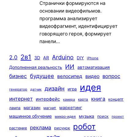
Странички формируются на
основании видеофильмов.
программа анализирует
видеофрагмент, идентифицирует
говорящего героя, формирует
панели…
2в1
Arduino
2.0
3D
AR
DIY
iPhone
ИИ
автоматизация
Дополненная реальность
будущее
бизнес
вопрос
велосипед
видео
идея
дизайн
игра
генератор
датчик
интернет
книга
интерфейс
концепт
карта
камера
маркетинг
магазин
лампа
магнит
машинное обучение
музыка
поиск
микро-идея
проект
робот
реклама
растение
рисунок