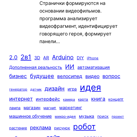
Странички формируются на
основании видеофильмов.
программа анализирует
видеофрагмент, идентифицирует
говорящего героя, формирует
панели…
2в1
Arduino
2.0
3D
AR
DIY
iPhone
ИИ
автоматизация
Дополненная реальность
будущее
бизнес
вопрос
велосипед
видео
идея
дизайн
игра
генератор
датчик
интернет
книга
интерфейс
концепт
карта
камера
маркетинг
магазин
лампа
магнит
машинное обучение
музыка
поиск
микро-идея
проект
робот
реклама
растение
рисунок