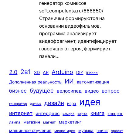
генератор комиксов
soft.compulenta.ru/666850/
Странички формируются на
основании видеофильмов.
программа анализирует
видеофрагмент, идентифицирует
говорящего героя, формирует
панели…
2в1
Arduino
2.0
3D
AR
DIY
iPhone
ИИ
автоматизация
Дополненная реальность
будущее
бизнес
вопрос
велосипед
видео
идея
дизайн
игра
генератор
датчик
интернет
книга
интерфейс
концепт
карта
камера
маркетинг
магазин
лампа
магнит
машинное обучение
музыка
поиск
микро-идея
проект