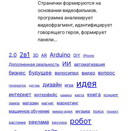
Странички формируются на
основании видеофильмов.
программа анализирует
видеофрагмент, идентифицирует
говорящего героя, формирует
панели…
2в1
Arduino
2.0
3D
AR
DIY
iPhone
ИИ
автоматизация
Дополненная реальность
будущее
бизнес
вопрос
велосипед
видео
идея
дизайн
игра
генератор
датчик
интернет
книга
интерфейс
концепт
карта
камера
маркетинг
магазин
лампа
магнит
машинное обучение
музыка
поиск
микро-идея
проект
робот
реклама
растение
рисунок