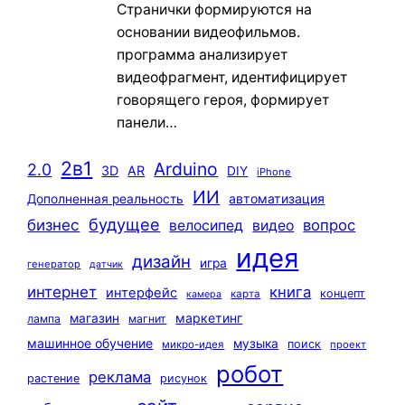
Странички формируются на
основании видеофильмов.
программа анализирует
видеофрагмент, идентифицирует
говорящего героя, формирует
панели…
2в1
Arduino
2.0
3D
AR
DIY
iPhone
ИИ
автоматизация
Дополненная реальность
будущее
бизнес
вопрос
велосипед
видео
идея
дизайн
игра
генератор
датчик
интернет
книга
интерфейс
концепт
карта
камера
маркетинг
магазин
лампа
магнит
машинное обучение
музыка
поиск
микро-идея
проект
робот
реклама
растение
рисунок