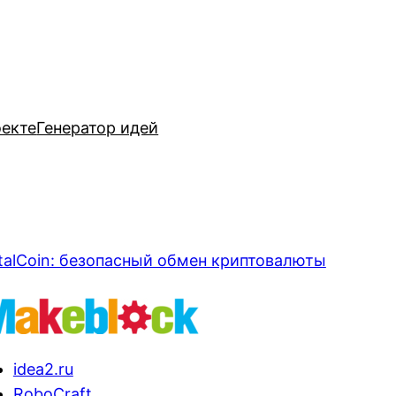
оекте
Генератор идей
talCoin: безопасный обмен криптовалюты
idea2.ru
RoboCraft