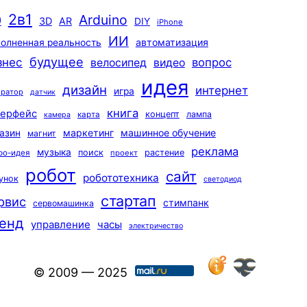
2в1
Arduino
0
3D
AR
DIY
iPhone
ИИ
автоматизация
олненная реальность
будущее
знес
вопрос
велосипед
видео
идея
дизайн
интернет
игра
ератор
датчик
книга
терфейс
концепт
лампа
карта
камера
маркетинг
машинное обучение
азин
магнит
реклама
музыка
поиск
растение
ро-идея
проект
робот
сайт
робототехника
унок
светодиод
стартап
рвис
стимпанк
сервомашинка
енд
управление
часы
электричество
© 2009 — 2025