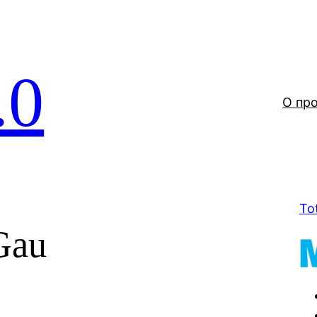
.0
О пр
To
Gau