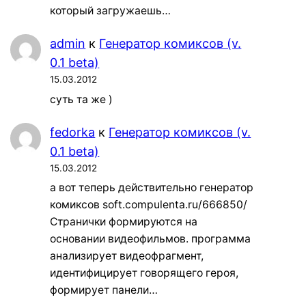
который загружаешь…
admin
к
Генератор комиксов (v.
0.1 beta)
15.03.2012
суть та же )
fedorka
к
Генератор комиксов (v.
0.1 beta)
15.03.2012
а вот теперь действительно генератор
комиксов soft.compulenta.ru/666850/
Странички формируются на
основании видеофильмов. программа
анализирует видеофрагмент,
идентифицирует говорящего героя,
формирует панели…