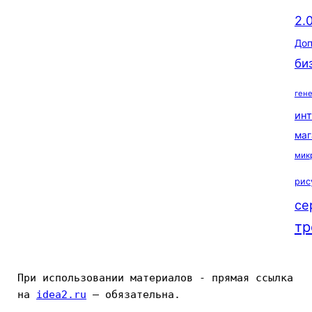
2.
Доп
би
ген
ин
маг
мик
рис
се
тр
При использовании материалов - прямая ссылка 
на 
idea2.ru
 — обязательна.