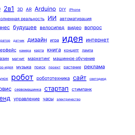
2в1
Arduino
0
3D
AR
DIY
iPhone
ИИ
автоматизация
олненная реальность
будущее
знес
вопрос
велосипед
видео
идея
дизайн
интернет
игра
ератор
датчик
книга
терфейс
концепт
лампа
карта
камера
маркетинг
машинное обучение
азин
магнит
реклама
музыка
поиск
растение
ро-идея
проект
робот
сайт
робототехника
унок
светодиод
стартап
рвис
стимпанк
сервомашинка
енд
управление
часы
электричество