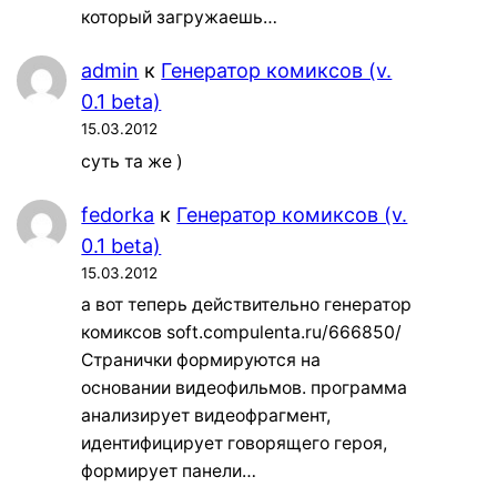
который загружаешь…
admin
к
Генератор комиксов (v.
0.1 beta)
15.03.2012
суть та же )
fedorka
к
Генератор комиксов (v.
0.1 beta)
15.03.2012
а вот теперь действительно генератор
комиксов soft.compulenta.ru/666850/
Странички формируются на
основании видеофильмов. программа
анализирует видеофрагмент,
идентифицирует говорящего героя,
формирует панели…