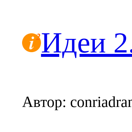
Перейти
к
содержимому
Идеи 2
Автор:
conriadra