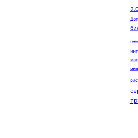
2.
Доп
би
ген
ин
маг
мик
рис
се
тр