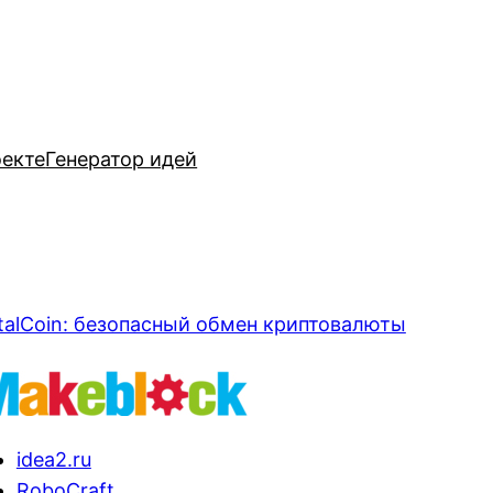
оекте
Генератор идей
talCoin: безопасный обмен криптовалюты
idea2.ru
RoboCraft