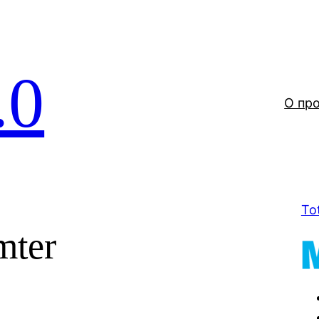
.0
О пр
To
mter