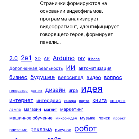
Странички формируются на
основании видеофильмов.
программа анализирует
видеофрагмент, идентифицирует
говорящего героя, формирует
панели…
2в1
Arduino
2.0
3D
AR
DIY
iPhone
ИИ
автоматизация
Дополненная реальность
будущее
бизнес
вопрос
велосипед
видео
идея
дизайн
игра
генератор
датчик
интернет
книга
интерфейс
концепт
карта
камера
маркетинг
магазин
лампа
магнит
машинное обучение
музыка
поиск
микро-идея
проект
робот
реклама
растение
рисунок