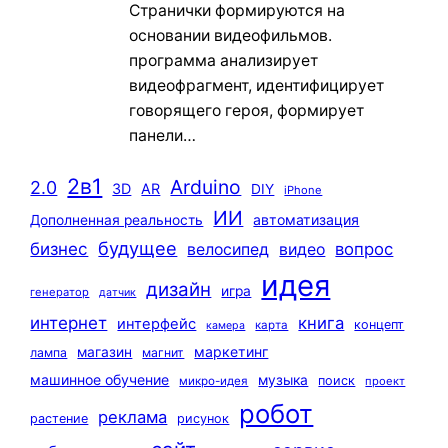
Странички формируются на
основании видеофильмов.
программа анализирует
видеофрагмент, идентифицирует
говорящего героя, формирует
панели…
2в1
Arduino
2.0
3D
AR
DIY
iPhone
ИИ
автоматизация
Дополненная реальность
будущее
бизнес
вопрос
велосипед
видео
идея
дизайн
игра
генератор
датчик
интернет
книга
интерфейс
концепт
карта
камера
маркетинг
магазин
лампа
магнит
машинное обучение
музыка
поиск
микро-идея
проект
робот
реклама
растение
рисунок