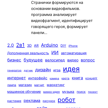
Странички формируются на
основании видеофильмов.
программа анализирует
видеофрагмент, идентифицирует
говорящего героя, формирует
панели…
2в1
Arduino
2.0
3D
AR
DIY
iPhone
ИИ
автоматизация
Дополненная реальность
будущее
бизнес
вопрос
велосипед
видео
идея
дизайн
игра
генератор
датчик
интернет
книга
интерфейс
концепт
карта
камера
маркетинг
магазин
лампа
магнит
машинное обучение
музыка
поиск
микро-идея
проект
робот
реклама
растение
рисунок