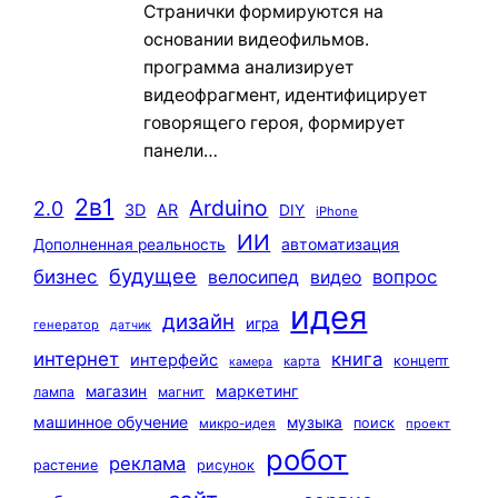
Странички формируются на
основании видеофильмов.
программа анализирует
видеофрагмент, идентифицирует
говорящего героя, формирует
панели…
2в1
Arduino
2.0
3D
AR
DIY
iPhone
ИИ
автоматизация
Дополненная реальность
будущее
бизнес
вопрос
велосипед
видео
идея
дизайн
игра
генератор
датчик
интернет
книга
интерфейс
концепт
карта
камера
маркетинг
магазин
лампа
магнит
машинное обучение
музыка
поиск
микро-идея
проект
робот
реклама
растение
рисунок