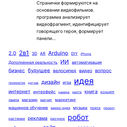
Странички формируются на
основании видеофильмов.
программа анализирует
видеофрагмент, идентифицирует
говорящего героя, формирует
панели…
2в1
Arduino
2.0
3D
AR
DIY
iPhone
ИИ
автоматизация
Дополненная реальность
будущее
бизнес
вопрос
велосипед
видео
идея
дизайн
игра
генератор
датчик
интернет
книга
интерфейс
концепт
карта
камера
маркетинг
магазин
лампа
магнит
машинное обучение
музыка
поиск
микро-идея
проект
робот
реклама
растение
рисунок