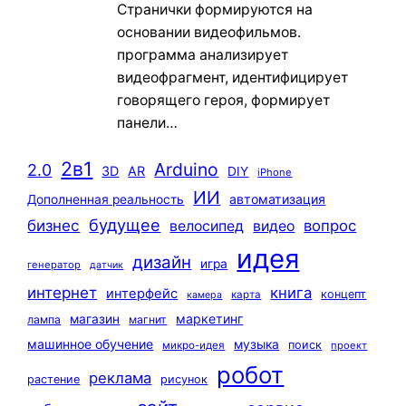
Странички формируются на
основании видеофильмов.
программа анализирует
видеофрагмент, идентифицирует
говорящего героя, формирует
панели…
2в1
Arduino
2.0
3D
AR
DIY
iPhone
ИИ
автоматизация
Дополненная реальность
будущее
бизнес
вопрос
велосипед
видео
идея
дизайн
игра
генератор
датчик
интернет
книга
интерфейс
концепт
карта
камера
маркетинг
магазин
лампа
магнит
машинное обучение
музыка
поиск
микро-идея
проект
робот
реклама
растение
рисунок