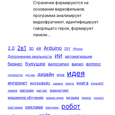
Странички формируются на
основании видеофильмов.
программа анализирует
видеофрагмент, идентифицирует
говорящего героя, формирует
панели…
2в1
Arduino
2.0
3D
AR
DIY
iPhone
ИИ
автоматизация
Дополненная реальность
будущее
бизнес
вопрос
велосипед
видео
идея
дизайн
игра
генератор
датчик
интернет
книга
интерфейс
концепт
карта
камера
маркетинг
магазин
лампа
магнит
машинное обучение
музыка
поиск
микро-идея
проект
робот
реклама
растение
рисунок