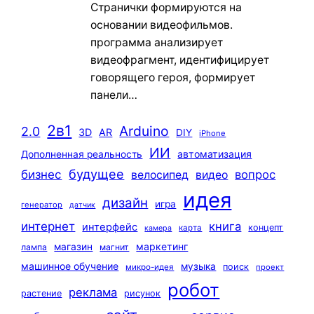
Странички формируются на
основании видеофильмов.
программа анализирует
видеофрагмент, идентифицирует
говорящего героя, формирует
панели…
2в1
Arduino
2.0
3D
AR
DIY
iPhone
ИИ
автоматизация
Дополненная реальность
будущее
бизнес
вопрос
велосипед
видео
идея
дизайн
игра
генератор
датчик
интернет
книга
интерфейс
концепт
карта
камера
маркетинг
магазин
лампа
магнит
машинное обучение
музыка
поиск
микро-идея
проект
робот
реклама
растение
рисунок