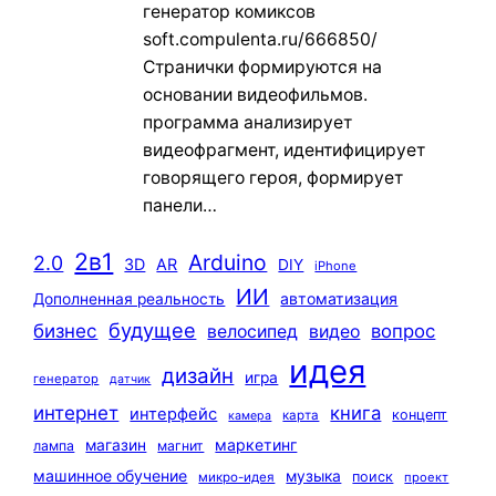
генератор комиксов
soft.compulenta.ru/666850/
Странички формируются на
основании видеофильмов.
программа анализирует
видеофрагмент, идентифицирует
говорящего героя, формирует
панели…
2в1
Arduino
2.0
3D
AR
DIY
iPhone
ИИ
автоматизация
Дополненная реальность
будущее
бизнес
вопрос
велосипед
видео
идея
дизайн
игра
генератор
датчик
интернет
книга
интерфейс
концепт
карта
камера
маркетинг
магазин
лампа
магнит
машинное обучение
музыка
поиск
микро-идея
проект