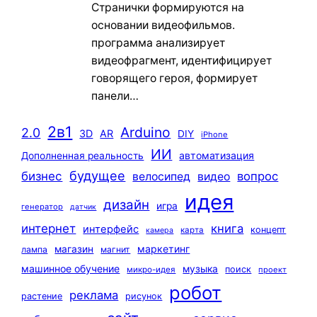
Странички формируются на
основании видеофильмов.
программа анализирует
видеофрагмент, идентифицирует
говорящего героя, формирует
панели…
2в1
Arduino
2.0
3D
AR
DIY
iPhone
ИИ
автоматизация
Дополненная реальность
будущее
бизнес
вопрос
велосипед
видео
идея
дизайн
игра
генератор
датчик
интернет
книга
интерфейс
концепт
карта
камера
маркетинг
магазин
лампа
магнит
машинное обучение
музыка
поиск
микро-идея
проект
робот
реклама
растение
рисунок