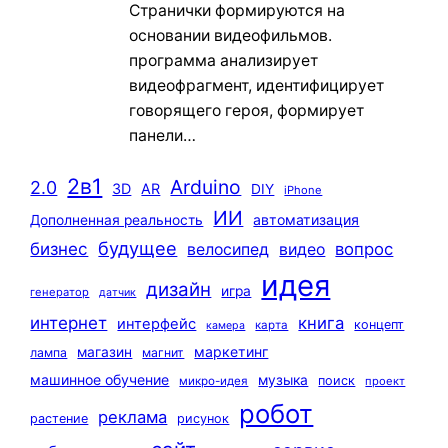
Странички формируются на
основании видеофильмов.
программа анализирует
видеофрагмент, идентифицирует
говорящего героя, формирует
панели…
2в1
Arduino
2.0
3D
AR
DIY
iPhone
ИИ
автоматизация
Дополненная реальность
будущее
бизнес
вопрос
велосипед
видео
идея
дизайн
игра
генератор
датчик
интернет
книга
интерфейс
концепт
карта
камера
маркетинг
магазин
лампа
магнит
машинное обучение
музыка
поиск
микро-идея
проект
робот
реклама
растение
рисунок