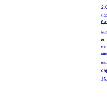
2.
Доп
би
ген
ин
маг
мик
рис
се
тр