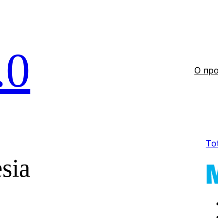
.0
О пр
To
sia