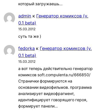
который загружаешь…
admin
к
Генератор комиксов (v.
0.1 beta)
15.03.2012
суть та же )
fedorka
к
Генератор комиксов (v.
0.1 beta)
15.03.2012
а вот теперь действительно генератор
комиксов soft.compulenta.ru/666850/
Странички формируются на
основании видеофильмов. программа
анализирует видеофрагмент,
идентифицирует говорящего героя,
формирует панели…