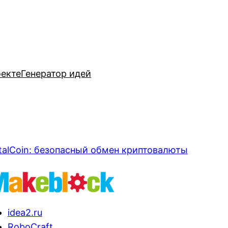
оекте
Генератор идей
talCoin: безопасный обмен криптовалюты
idea2.ru
RoboCraft