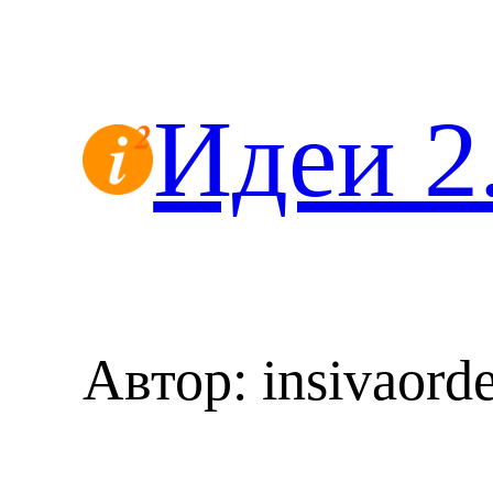
Перейти
к
содержимому
Идеи 2
Автор:
insivaorde