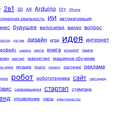
2в1
Arduino
0
3D
AR
DIY
iPhone
ИИ
автоматизация
олненная реальность
будущее
знес
вопрос
велосипед
видео
идея
дизайн
интернет
игра
ератор
датчик
книга
терфейс
концепт
лампа
карта
камера
маркетинг
машинное обучение
азин
магнит
реклама
музыка
поиск
растение
ро-идея
проект
робот
сайт
робототехника
унок
светодиод
стартап
рвис
стимпанк
сервомашинка
енд
управление
часы
электричество