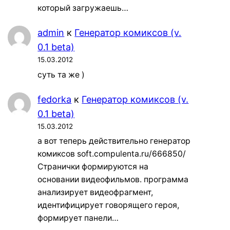
который загружаешь…
admin
к
Генератор комиксов (v.
0.1 beta)
15.03.2012
суть та же )
fedorka
к
Генератор комиксов (v.
0.1 beta)
15.03.2012
а вот теперь действительно генератор
комиксов soft.compulenta.ru/666850/
Странички формируются на
основании видеофильмов. программа
анализирует видеофрагмент,
идентифицирует говорящего героя,
формирует панели…