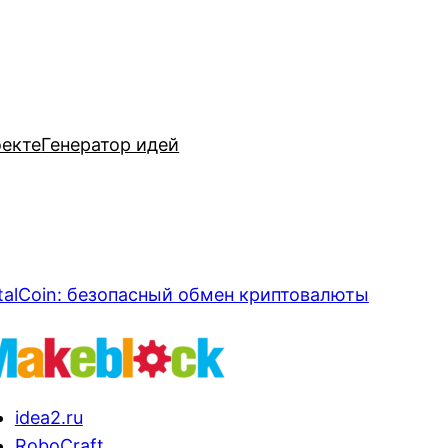
оекте
Генератор идей
talCoin: безопасный обмен криптовалюты
idea2.ru
RoboCraft