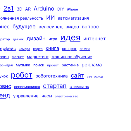
2в1
Arduino
0
3D
AR
DIY
iPhone
ИИ
автоматизация
олненная реальность
будущее
знес
вопрос
велосипед
видео
идея
дизайн
интернет
игра
ератор
датчик
книга
терфейс
концепт
лампа
карта
камера
маркетинг
машинное обучение
азин
магнит
реклама
музыка
поиск
растение
ро-идея
проект
робот
сайт
робототехника
унок
светодиод
стартап
рвис
стимпанк
сервомашинка
енд
управление
часы
электричество