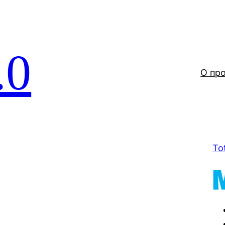
.0
О пр
To