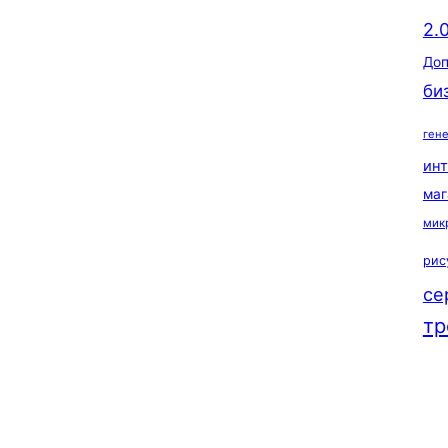
2.
Доп
би
ген
ин
маг
мик
рис
се
тр