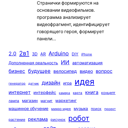
Странички формируются на
основании видеофильмов.
программа анализирует
видеофрагмент, идентифицирует
говорящего героя, формирует
панели…
2в1
Arduino
2.0
3D
AR
DIY
iPhone
ИИ
автоматизация
Дополненная реальность
будущее
бизнес
вопрос
велосипед
видео
идея
дизайн
игра
генератор
датчик
интернет
книга
интерфейс
концепт
карта
камера
маркетинг
магазин
лампа
магнит
машинное обучение
музыка
поиск
микро-идея
проект
робот
реклама
растение
рисунок