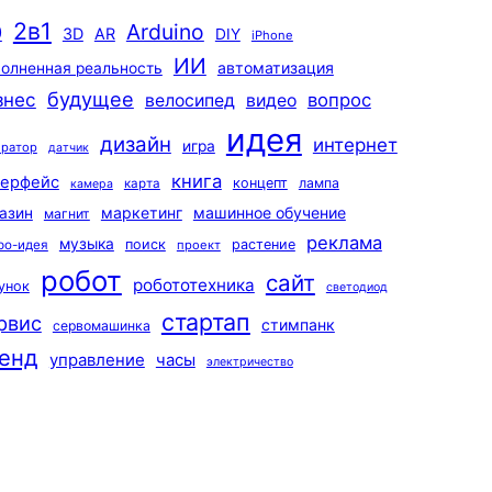
2в1
Arduino
0
3D
AR
DIY
iPhone
ИИ
автоматизация
олненная реальность
будущее
знес
вопрос
велосипед
видео
идея
дизайн
интернет
игра
ератор
датчик
книга
терфейс
концепт
лампа
карта
камера
маркетинг
машинное обучение
азин
магнит
реклама
музыка
поиск
растение
ро-идея
проект
робот
сайт
робототехника
унок
светодиод
стартап
рвис
стимпанк
сервомашинка
енд
управление
часы
электричество