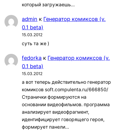
который загружаешь…
admin
к
Генератор комиксов (v.
0.1 beta)
15.03.2012
суть та же )
fedorka
к
Генератор комиксов (v.
0.1 beta)
15.03.2012
а вот теперь действительно генератор
комиксов soft.compulenta.ru/666850/
Странички формируются на
основании видеофильмов. программа
анализирует видеофрагмент,
идентифицирует говорящего героя,
формирует панели…