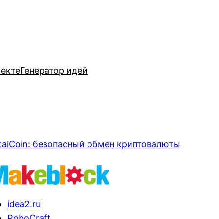
оекте
Генератор идей
talCoin: безопасный обмен криптовалюты
idea2.ru
RoboCraft