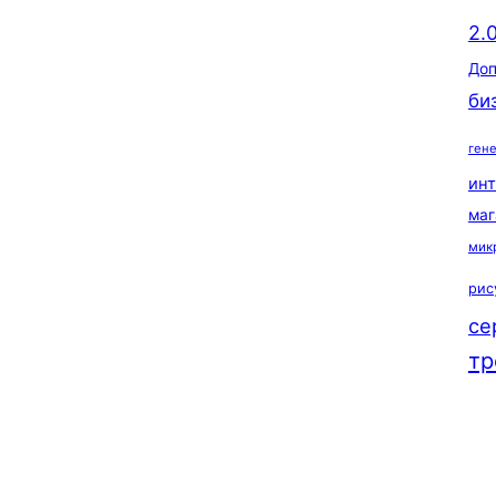
2.
Доп
би
ген
ин
маг
мик
рис
се
тр