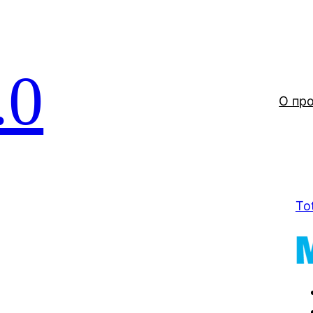
.0
О пр
To