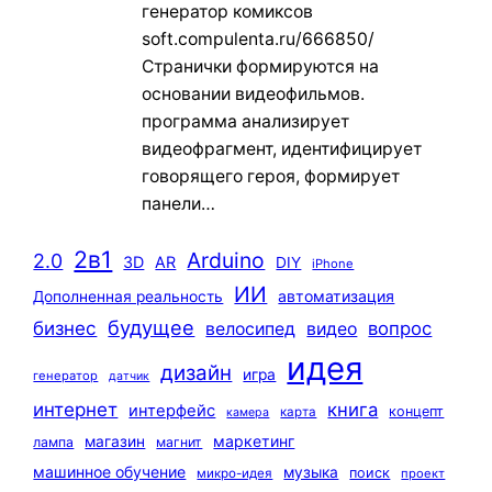
генератор комиксов
soft.compulenta.ru/666850/
Странички формируются на
основании видеофильмов.
программа анализирует
видеофрагмент, идентифицирует
говорящего героя, формирует
панели…
2в1
Arduino
2.0
3D
AR
DIY
iPhone
ИИ
автоматизация
Дополненная реальность
будущее
бизнес
вопрос
велосипед
видео
идея
дизайн
игра
генератор
датчик
интернет
книга
интерфейс
концепт
карта
камера
маркетинг
магазин
лампа
магнит
машинное обучение
музыка
поиск
микро-идея
проект