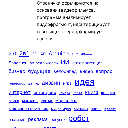
Странички формируются на
основании видеофильмов.
программа анализирует
видеофрагмент, идентифицирует
говорящего героя, формирует
панели…
2в1
Arduino
2.0
3D
AR
DIY
iPhone
ИИ
автоматизация
Дополненная реальность
будущее
бизнес
вопрос
велосипед
видео
идея
дизайн
игра
генератор
датчик
интернет
книга
интерфейс
концепт
карта
камера
маркетинг
магазин
лампа
магнит
машинное обучение
музыка
поиск
микро-идея
проект
робот
реклама
растение
рисунок