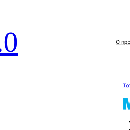
.0
О пр
To