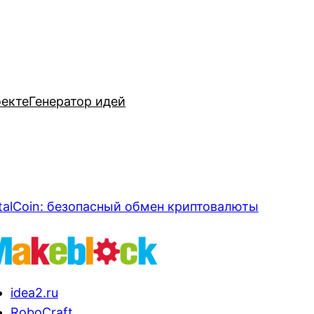
оекте
Генератор идей
talCoin: безопасный обмен криптовалюты
idea2.ru
RoboCraft