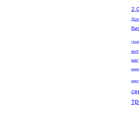
2.
Доп
би
ген
ин
маг
мик
рис
се
тр