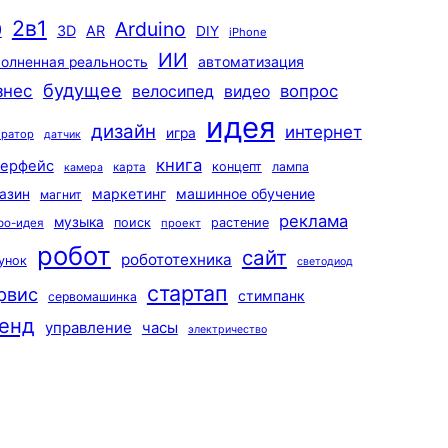
2в1
Arduino
0
3D
AR
DIY
iPhone
ИИ
автоматизация
олненная реальность
будущее
знес
вопрос
велосипед
видео
идея
дизайн
интернет
игра
ератор
датчик
книга
терфейс
концепт
лампа
карта
камера
маркетинг
машинное обучение
азин
магнит
реклама
музыка
поиск
растение
ро-идея
проект
робот
сайт
робототехника
унок
светодиод
стартап
рвис
стимпанк
сервомашинка
енд
управление
часы
электричество