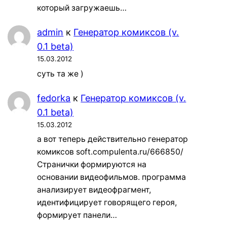
который загружаешь…
admin
к
Генератор комиксов (v.
0.1 beta)
15.03.2012
суть та же )
fedorka
к
Генератор комиксов (v.
0.1 beta)
15.03.2012
а вот теперь действительно генератор
комиксов soft.compulenta.ru/666850/
Странички формируются на
основании видеофильмов. программа
анализирует видеофрагмент,
идентифицирует говорящего героя,
формирует панели…