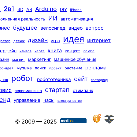
2в1
Arduino
0
3D
AR
DIY
iPhone
ИИ
автоматизация
олненная реальность
будущее
знес
вопрос
велосипед
видео
идея
дизайн
интернет
игра
ератор
датчик
книга
терфейс
концепт
лампа
карта
камера
маркетинг
машинное обучение
азин
магнит
реклама
музыка
поиск
растение
ро-идея
проект
робот
сайт
робототехника
унок
светодиод
стартап
рвис
стимпанк
сервомашинка
енд
управление
часы
электричество
© 2009 — 2025