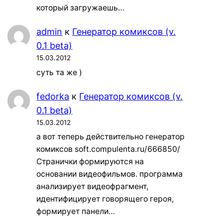
который загружаешь…
admin
к
Генератор комиксов (v.
0.1 beta)
15.03.2012
суть та же )
fedorka
к
Генератор комиксов (v.
0.1 beta)
15.03.2012
а вот теперь действительно генератор
комиксов soft.compulenta.ru/666850/
Странички формируются на
основании видеофильмов. программа
анализирует видеофрагмент,
идентифицирует говорящего героя,
формирует панели…