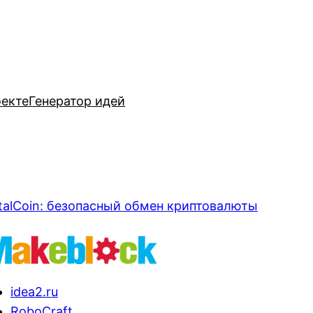
оекте
Генератор идей
talCoin: безопасный обмен криптовалюты
idea2.ru
RoboCraft