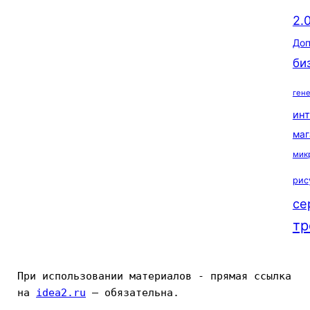
2.
Доп
би
ген
ин
маг
мик
рис
се
тр
При использовании материалов - прямая ссылка 
на 
idea2.ru
 — обязательна.