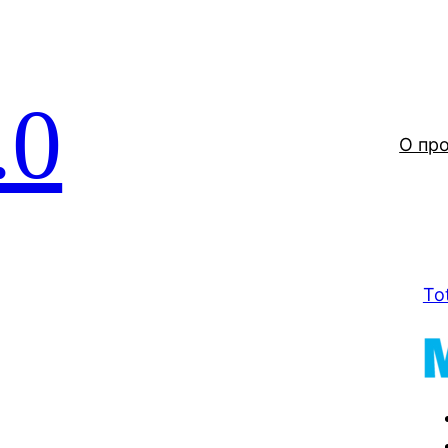
.0
О пр
To