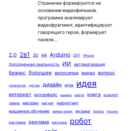
Странички формируются на
основании видеофильмов.
программа анализирует
видеофрагмент, идентифицирует
говорящего героя, формирует
панели…
2в1
Arduino
2.0
3D
AR
DIY
iPhone
ИИ
автоматизация
Дополненная реальность
будущее
бизнес
вопрос
велосипед
видео
идея
дизайн
игра
генератор
датчик
интернет
книга
интерфейс
концепт
карта
камера
маркетинг
магазин
лампа
магнит
машинное обучение
музыка
поиск
микро-идея
проект
робот
реклама
растение
рисунок