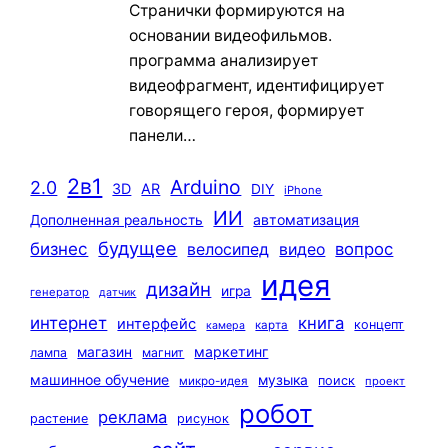
Странички формируются на
основании видеофильмов.
программа анализирует
видеофрагмент, идентифицирует
говорящего героя, формирует
панели…
2в1
Arduino
2.0
3D
AR
DIY
iPhone
ИИ
автоматизация
Дополненная реальность
будущее
бизнес
вопрос
велосипед
видео
идея
дизайн
игра
генератор
датчик
интернет
книга
интерфейс
концепт
карта
камера
маркетинг
магазин
лампа
магнит
машинное обучение
музыка
поиск
микро-идея
проект
робот
реклама
растение
рисунок