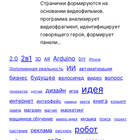
Странички формируются на
основании видеофильмов.
программа анализирует
видеофрагмент, идентифицирует
говорящего героя, формирует
панели…
2в1
Arduino
2.0
3D
AR
DIY
iPhone
ИИ
автоматизация
Дополненная реальность
будущее
бизнес
вопрос
велосипед
видео
идея
дизайн
игра
генератор
датчик
интернет
книга
интерфейс
концепт
карта
камера
маркетинг
магазин
лампа
магнит
машинное обучение
музыка
поиск
микро-идея
проект
робот
реклама
растение
рисунок