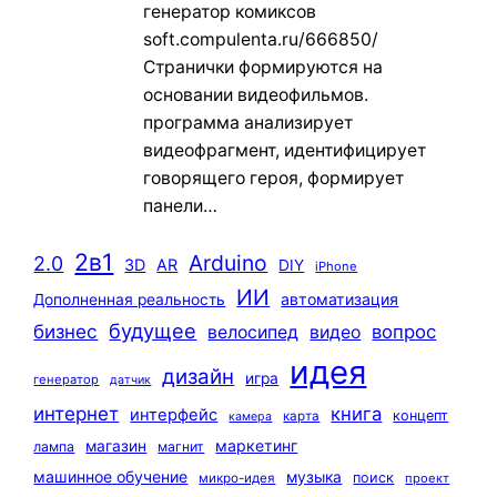
генератор комиксов
soft.compulenta.ru/666850/
Странички формируются на
основании видеофильмов.
программа анализирует
видеофрагмент, идентифицирует
говорящего героя, формирует
панели…
2в1
Arduino
2.0
3D
AR
DIY
iPhone
ИИ
автоматизация
Дополненная реальность
будущее
бизнес
вопрос
велосипед
видео
идея
дизайн
игра
генератор
датчик
интернет
книга
интерфейс
концепт
карта
камера
маркетинг
магазин
лампа
магнит
машинное обучение
музыка
поиск
микро-идея
проект