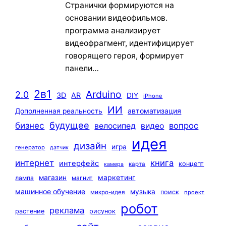
Странички формируются на
основании видеофильмов.
программа анализирует
видеофрагмент, идентифицирует
говорящего героя, формирует
панели…
2в1
Arduino
2.0
3D
AR
DIY
iPhone
ИИ
автоматизация
Дополненная реальность
будущее
бизнес
вопрос
велосипед
видео
идея
дизайн
игра
генератор
датчик
интернет
книга
интерфейс
концепт
карта
камера
маркетинг
магазин
лампа
магнит
машинное обучение
музыка
поиск
микро-идея
проект
робот
реклама
растение
рисунок