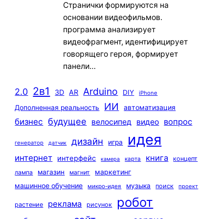
Странички формируются на
основании видеофильмов.
программа анализирует
видеофрагмент, идентифицирует
говорящего героя, формирует
панели…
2в1
Arduino
2.0
3D
AR
DIY
iPhone
ИИ
автоматизация
Дополненная реальность
будущее
бизнес
вопрос
велосипед
видео
идея
дизайн
игра
генератор
датчик
интернет
книга
интерфейс
концепт
карта
камера
маркетинг
магазин
лампа
магнит
машинное обучение
музыка
поиск
микро-идея
проект
робот
реклама
растение
рисунок