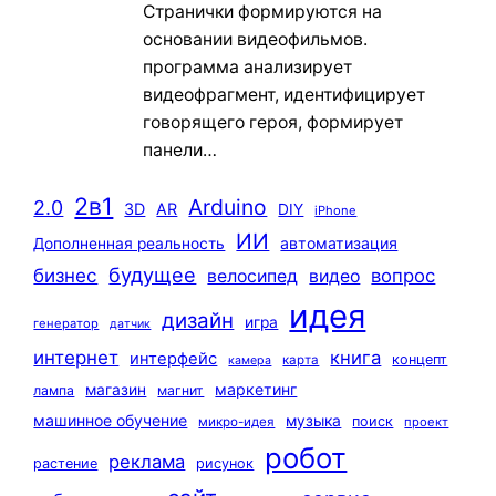
Странички формируются на
основании видеофильмов.
программа анализирует
видеофрагмент, идентифицирует
говорящего героя, формирует
панели…
2в1
Arduino
2.0
3D
AR
DIY
iPhone
ИИ
автоматизация
Дополненная реальность
будущее
бизнес
вопрос
велосипед
видео
идея
дизайн
игра
генератор
датчик
интернет
книга
интерфейс
концепт
карта
камера
маркетинг
магазин
лампа
магнит
машинное обучение
музыка
поиск
микро-идея
проект
робот
реклама
растение
рисунок