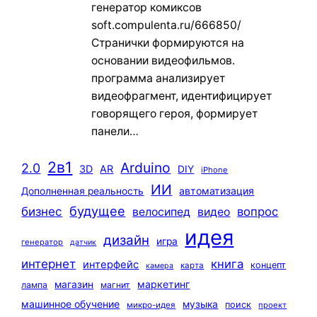
генератор комиксов
soft.compulenta.ru/666850/
Странички формируются на
основании видеофильмов.
программа анализирует
видеофрагмент, идентифицирует
говорящего героя, формирует
панели…
2в1
Arduino
2.0
3D
AR
DIY
iPhone
ИИ
автоматизация
Дополненная реальность
будущее
бизнес
вопрос
велосипед
видео
идея
дизайн
игра
генератор
датчик
интернет
книга
интерфейс
концепт
карта
камера
маркетинг
магазин
лампа
магнит
машинное обучение
музыка
поиск
микро-идея
проект