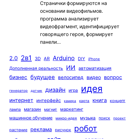
Странички формируются на
основании видеофильмов.
программа анализирует
видеофрагмент, идентифицирует
говорящего героя, формирует
панели…
2в1
Arduino
2.0
3D
AR
DIY
iPhone
ИИ
автоматизация
Дополненная реальность
будущее
бизнес
вопрос
велосипед
видео
идея
дизайн
игра
генератор
датчик
интернет
книга
интерфейс
концепт
карта
камера
маркетинг
магазин
лампа
магнит
машинное обучение
музыка
поиск
микро-идея
проект
робот
реклама
растение
рисунок