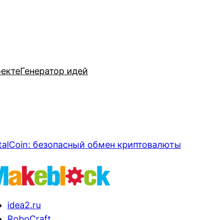
оекте
Генератор идей
talCoin: безопасный обмен криптовалюты
idea2.ru
RoboCraft