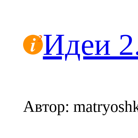
Перейти
к
содержимому
Идеи 2
Автор:
matryosh