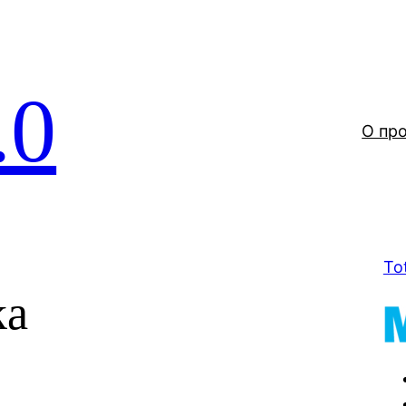
.0
О пр
To
ka