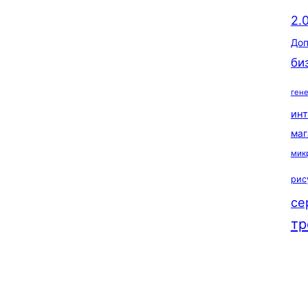
2.
Доп
би
ген
ин
маг
мик
рис
се
тр