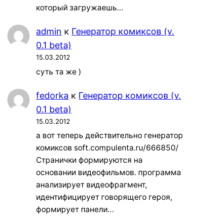
который загружаешь…
admin
к
Генератор комиксов (v.
0.1 beta)
15.03.2012
суть та же )
fedorka
к
Генератор комиксов (v.
0.1 beta)
15.03.2012
а вот теперь действительно генератор
комиксов soft.compulenta.ru/666850/
Странички формируются на
основании видеофильмов. программа
анализирует видеофрагмент,
идентифицирует говорящего героя,
формирует панели…