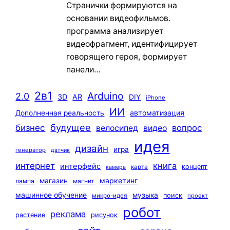
Странички формируются на
основании видеофильмов.
программа анализирует
видеофрагмент, идентифицирует
говорящего героя, формирует
панели…
2в1
Arduino
2.0
3D
AR
DIY
iPhone
ИИ
автоматизация
Дополненная реальность
будущее
бизнес
вопрос
велосипед
видео
идея
дизайн
игра
генератор
датчик
интернет
книга
интерфейс
концепт
карта
камера
маркетинг
магазин
лампа
магнит
машинное обучение
музыка
поиск
микро-идея
проект
робот
реклама
растение
рисунок