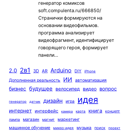
генератор комиксов
soft.compulenta.ru/666850/
Странички формируются на
основании видеофильмов.
программа анализирует
видеофрагмент, идентифицирует
говорящего героя, формирует
панели…
2в1
Arduino
2.0
3D
AR
DIY
iPhone
ИИ
автоматизация
Дополненная реальность
будущее
бизнес
вопрос
велосипед
видео
идея
дизайн
игра
генератор
датчик
интернет
книга
интерфейс
концепт
карта
камера
маркетинг
магазин
лампа
магнит
машинное обучение
музыка
поиск
микро-идея
проект