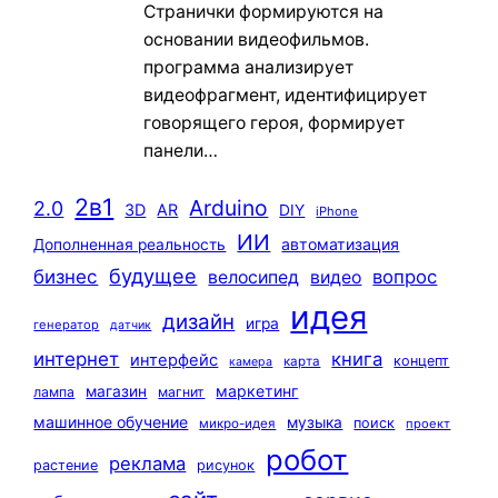
Странички формируются на
основании видеофильмов.
программа анализирует
видеофрагмент, идентифицирует
говорящего героя, формирует
панели…
2в1
Arduino
2.0
3D
AR
DIY
iPhone
ИИ
автоматизация
Дополненная реальность
будущее
бизнес
вопрос
велосипед
видео
идея
дизайн
игра
генератор
датчик
интернет
книга
интерфейс
концепт
карта
камера
маркетинг
магазин
лампа
магнит
машинное обучение
музыка
поиск
микро-идея
проект
робот
реклама
растение
рисунок